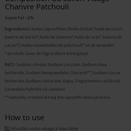
Chanvre Patchouli
Superfat : 6%
Ingredients:
huiles saponifiées (huile d’olive*, huile de coco*,
beurre de karité*, huile de chanvre*, huile de ricin*, beurre de
cacao*), huiles essentielles de patchouli* et de lavandin*.
* produits issus de l’agriculture biologique.
INCI :
Sodium olivate, Sodium cocoate, Sodium shea
butterate, Sodium hempseedate, Glycerin**, Sodium cocoa
butterate, Sodium castorate, Aqua, Pogostemon cablin oil,
Lavandula hybrida oil, Linalool
**naturally created during the saponification process.
How to use
1️⃣ Mouillez votre visage à l’eau tiède