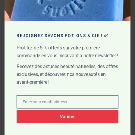
végétales sont parfaitement préservées. La glycérine
naturelle formée au cours de la saponification assure une
hydratation optimale, sans agresser ni dessécher. Le résultat :
une peau douce, nourrie et protégée, jour après jour.
REJOIGNEZ SAVONS POTIONS & CIE ! 🌿
My commitments
Profitez de 5 % offerts sur votre première
commande en vous inscrivant à notre newsletter !
Recevez des astuces beauté naturelles, des offres
exclusives, et découvrez nos nouveautés en
avant-première !
Enter your email address
Email
Valider