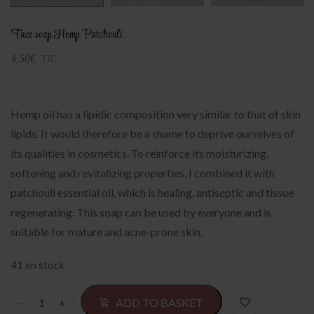
Face soap Hemp Patchouli
4,50
€
TTC
Hemp oil has a lipidic composition very similar to that of skin
lipids. It would therefore be a shame to deprive ourselves of
its qualities in cosmetics. To reinforce its moisturizing,
softening and revitalizing properties, I combined it with
patchouli essential oil, which is healing, antiseptic and tissue
regenerating. This soap can be used by everyone and is
suitable for mature and acne-prone skin.
41 en stock
Alternativ
ADD TO BASKET