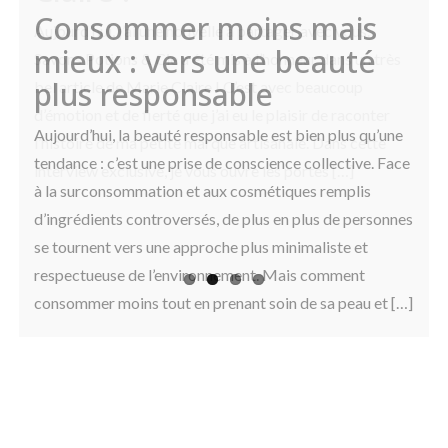
dans les soins
huiles essentielles dans
Consommer moins mais
Previous
Next
cosmétiques naturels
les savons et comment
mieux : vers une beauté
bien les choisir ?
plus responsable
Aujourd’hui, la beauté responsable est bien plus qu’une
tendance : c’est une prise de conscience collective. Face
à la surconsommation et aux cosmétiques remplis
d’ingrédients controversés, de plus en plus de personnes
se tournent vers une approche plus minimaliste et
respectueuse de l’environnement. Mais comment
consommer moins tout en prenant soin de sa peau et […]