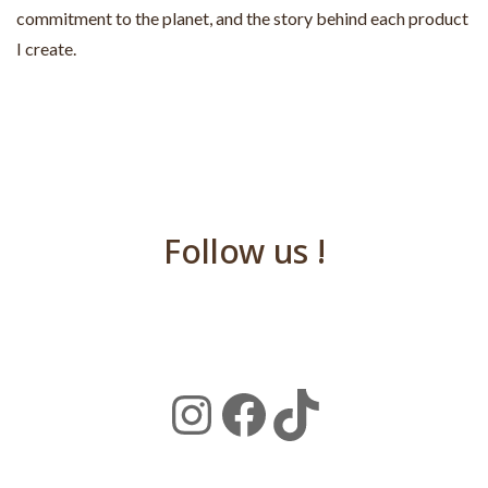
routine. This is also a space where I share my values, my
commitment to the planet, and the story behind each product
I create.
Follow us !
Instagram
Facebook
TikTok