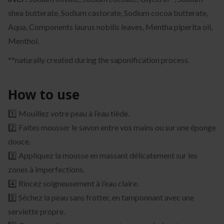
shea butterate, Sodium castorate, Sodium cocoa butterate,
Aqua, Components laurus nobilis leaves, Mentha piperita oil,
Menthol.
**naturally created during the saponification process.
How to use
1️⃣ Mouillez votre peau à l’eau tiède.
2️⃣ Faites mousser le savon entre vos mains ou sur une éponge
douce.
3️⃣ Appliquez la mousse en massant délicatement sur les
zones à imperfections.
4️⃣ Rincez soigneusement à l’eau claire.
5️⃣ Séchez la peau sans frotter, en tamponnant avec une
serviette propre.