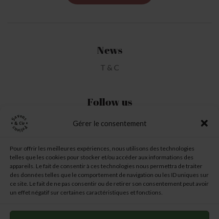
News
T & C
Follow us
Gérer le consentement
My Account
Pour offrir les meilleures expériences, nous utilisons des technologies
telles que les cookies pour stocker et/ou accéder aux informations des
My Wishlist
appareils. Le fait de consentir à ces technologies nous permettra de traiter
des données telles que le comportement de navigation ou les ID uniques sur
My Basket
ce site. Le fait de ne pas consentir ou de retirer son consentement peut avoir
un effet négatif sur certaines caractéristiques et fonctions.
6 chemin des Garennes
–
31260 TOUILLE