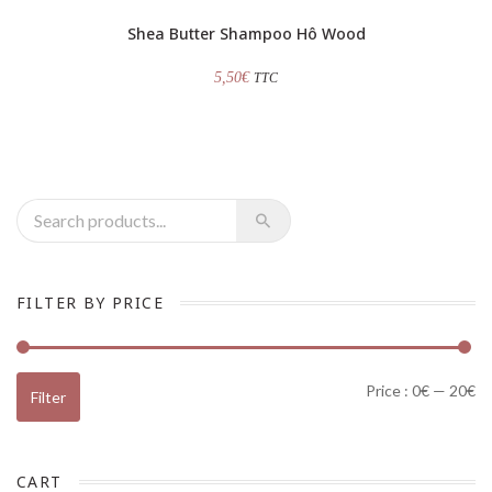
Shea Butter Shampoo Hô Wood
5,50
€
TTC
Recherche pour :
FILTER BY PRICE
Mi
Ma
Price :
0€
—
20€
Filter
CART