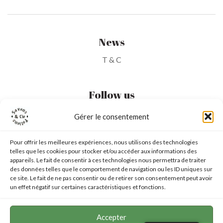
News
T & C
Follow us
Gérer le consentement
My Account
Pour offrir les meilleures expériences, nous utilisons des technologies
telles que les cookies pour stocker et/ou accéder aux informations des
My Wishlist
appareils. Le fait de consentir à ces technologies nous permettra de traiter
des données telles que le comportement de navigation ou les ID uniques sur
My Basket
ce site. Le fait de ne pas consentir ou de retirer son consentement peut avoir
un effet négatif sur certaines caractéristiques et fonctions.
6 chemin des Garennes
–
31260 TOUILLE
Accepter