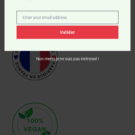
Mes engagements
Enter your email address
Email
Valider
Non merci, je ne suis pas intéressé !