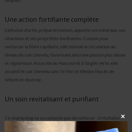
Une action fortifiante complète
L’infusion d’ortie, préparée maison, apporte ses minéraux, ses
vitamines et ses propriétés tonifiantes. Connue pour
renforcer la fibre capillaire, elle stimule la circulation au
niveau du cuir chevelu, favorisant ainsi une pousse plus dense
et vigoureuse. Associée au rhassoul et à l’argile verte, elle
assainit le cuir chevelu sans l’irriter et élimine l’excès de
sébum en douceur.
Un soin revitalisant et purifiant
Ce shampoing ne se contente pas de nettoyer : il révitalise !
Clos
L’huile de ricin, réputée pour stimuler la pousse et renforcer
this