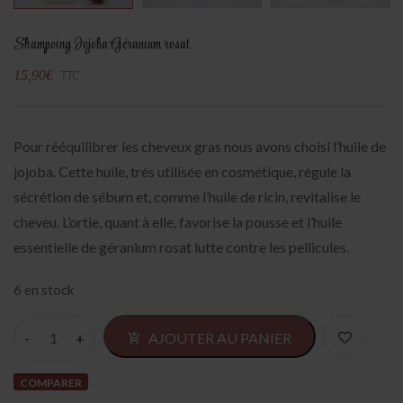
Shampoing Jojoba Géranium rosat
15,90
€
TTC
Pour rééquilibrer les cheveux gras nous avons choisi l’huile de
jojoba. Cette huile, très utilisée en cosmétique, régule la
sécrétion de sébum et, comme l’huile de ricin, revitalise le
cheveu. L’ortie, quant à elle, favorise la pousse et l’huile
essentielle de géranium rosat lutte contre les pellicules.
6 en stock
Alter
AJOUTER AU PANIER
COMPARER