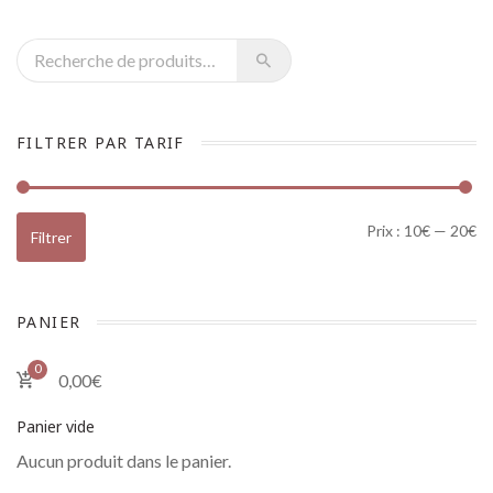
Recherche pour :
FILTRER PAR TARIF
Pr
Pr
Prix :
10€
—
20€
Filtrer
PANIER
0
0,00
€
Panier vide
Aucun produit dans le panier.