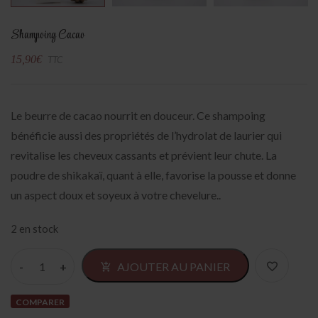
Shampoing Cacao
15,90
€
TTC
Le beurre de cacao nourrit en douceur. Ce shampoing
bénéficie aussi des propriétés de l’hydrolat de laurier qui
revitalise les cheveux cassants et prévient leur chute. La
poudre de shikakaï, quant à elle, favorise la pousse et donne
un aspect doux et soyeux à votre chevelure..
2 en stock
Alter
AJOUTER AU PANIER
COMPARER