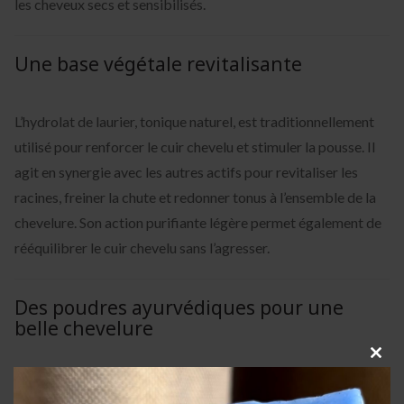
les cheveux secs et sensibilisés.
Une base végétale revitalisante
L’hydrolat de laurier, tonique naturel, est traditionnellement
utilisé pour renforcer le cuir chevelu et stimuler la pousse. Il
agit en synergie avec les autres actifs pour revitaliser les
racines, freiner la chute et redonner tonus à l’ensemble de la
chevelure. Son action purifiante légère permet également de
rééquilibrer le cuir chevelu sans l’agresser.
Des poudres ayurvédiques pour une
belle chevelure
Clos
La poudre de shikakaï, issue de la tradition ayurvédique
this