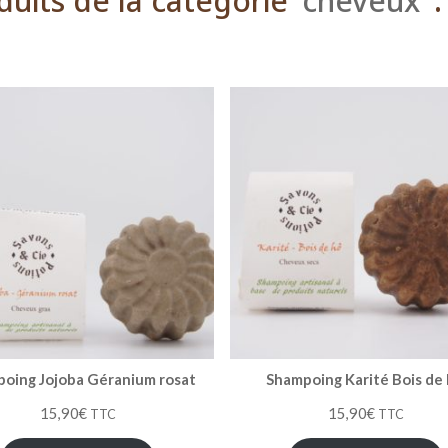
duits de la catégorie
cheveux
:
oing Jojoba Géranium rosat
Shampoing Karité Bois de
15,90
€
15,90
€
TTC
TTC