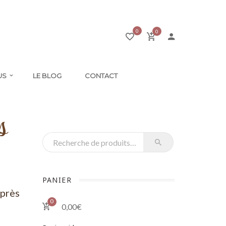
0
0
US
LE BLOG
CONTACT
s
Recherche pour :
PANIER
après
0
0,00
€