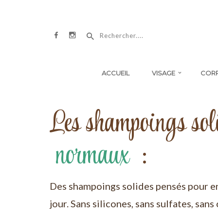
ACCUEIL
VISAGE
COR
Les shampoings soli
normaux
:
Des shampoings solides pensés pour ent
jour. Sans silicones, sans sulfates, san