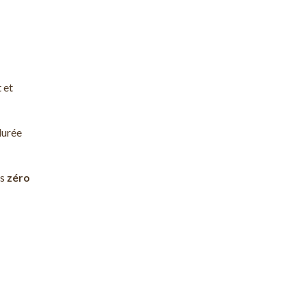
 et
durée
rs
zéro