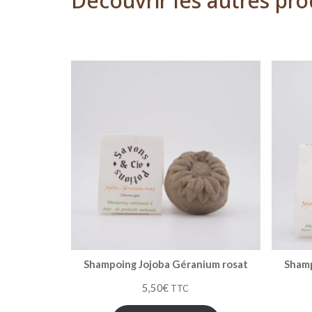
Découvrir les autres pro
Shampoing Jojoba Géranium rosat
Shamp
5,50
€
TTC