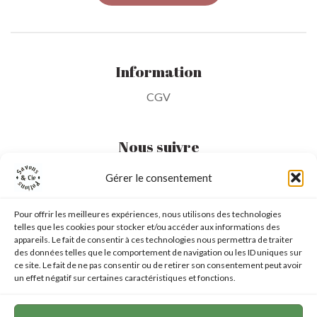
Information
CGV
Nous suivre
Gérer le consentement
Mon Compte
Pour offrir les meilleures expériences, nous utilisons des technologies
telles que les cookies pour stocker et/ou accéder aux informations des
Ma liste d'envie
appareils. Le fait de consentir à ces technologies nous permettra de traiter
des données telles que le comportement de navigation ou les ID uniques sur
Mon panier
ce site. Le fait de ne pas consentir ou de retirer son consentement peut avoir
un effet négatif sur certaines caractéristiques et fonctions.
6 chemin des Garennes
–
31260 TOUILLE