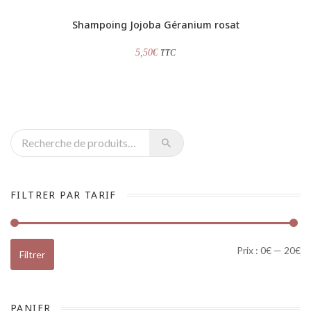
Shampoing Jojoba Géranium rosat
5,50
€
TTC
Recherche pour :
FILTRER PAR TARIF
Pr
Pr
Prix :
0€
—
20€
Filtrer
PANIER