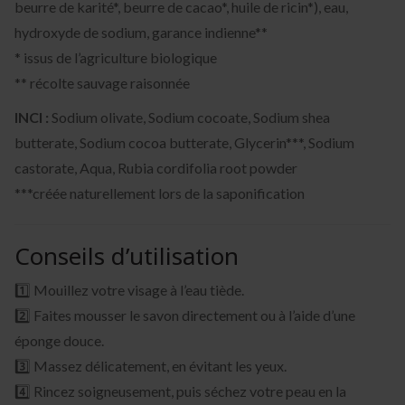
beurre de karité*, beurre de cacao*, huile de ricin*), eau,
hydroxyde de sodium, garance indienne**
* issus de l’agriculture biologique
** récolte sauvage raisonnée
INCI :
Sodium olivate, Sodium cocoate, Sodium shea
butterate, Sodium cocoa butterate, Glycerin***, Sodium
castorate, Aqua, Rubia cordifolia root powder
***créée naturellement lors de la saponification
Conseils d’utilisation
1️⃣ Mouillez votre visage à l’eau tiède.
2️⃣ Faites mousser le savon directement ou à l’aide d’une
éponge douce.
3️⃣ Massez délicatement, en évitant les yeux.
4️⃣ Rincez soigneusement, puis séchez votre peau en la