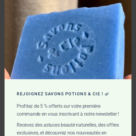
Grâce à la saponification à froid, toutes les propriétés
this
hydratantes et protectrices des beurres végétaux sont
mod
conservées. Ce procédé artisanal produit naturellement de la
glycérine, un actif réputé pour maintenir l’hydratation
cutanée. Le résultat ? Une peau propre, douce, confortable et
respectée.
Mes engagements
REJOIGNEZ SAVONS POTIONS & CIE ! 🌿
Profitez de 5 % offerts sur votre première
commande en vous inscrivant à notre newsletter !
Recevez des astuces beauté naturelles, des offres
exclusives, et découvrez nos nouveautés en