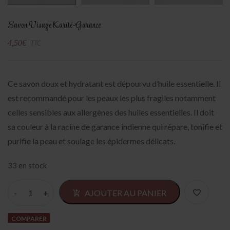
Savon Visage Karité-Garance
4,50
€
TTC
Ce savon doux et hydratant est dépourvu d’huile essentielle. Il
est recommandé pour les peaux les plus fragiles notamment
celles sensibles aux allergènes des huiles essentielles. Il doit
sa couleur à la racine de garance indienne qui répare, tonifie et
purifie la peau et soulage les épidermes délicats.
33 en stock
Alter
AJOUTER AU PANIER
COMPARER