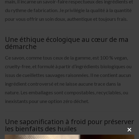
main, il incarne un savoir-faire respectueux des ingrédients et
du rythme de fabrication. Je privilégie la qualité à la quantité
pour vous offrir un soin doux, authentique et toujours frais.
Une éthique écologique au cœur de ma
démarche
Ce savon, comme tous ceux de la gamme, est 100 % vegan,
cruelty-free, et formulé à partir d’ingrédients biologiques ou
issus de cueillettes sauvages raisonnées. Il ne contient aucun
ingrédient controversé et ne laisse aucune trace dans la
nature. Les emballages sont compostables, recyclables, ou
inexistants pour une option zéro déchet.
Une saponification à froid pour préserver
les bienfaits des huiles
Clos