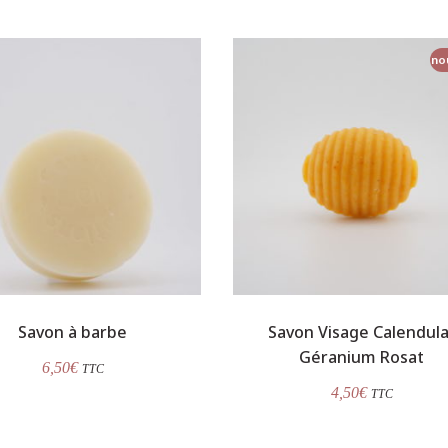
no
Savon à barbe
Savon Visage Calendula
Géranium Rosat
6,50
€
TTC
4,50
€
TTC