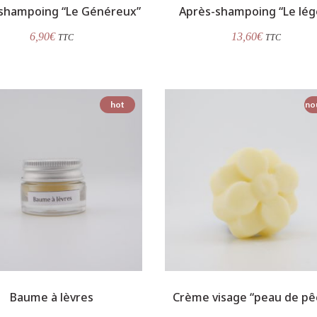
shampoing “Le Généreux”
Après-shampoing “Le lég
6,90
€
13,60
€
TTC
TTC
hot
no
Baume à lèvres
Crème visage “peau de pê