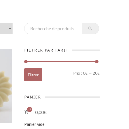
Recherche pour :
FILTRER PAR TARIF
Prix min
Prix max
Prix :
0€
—
20€
Filtrer
PANIER
0
0,00
€
Panier vide