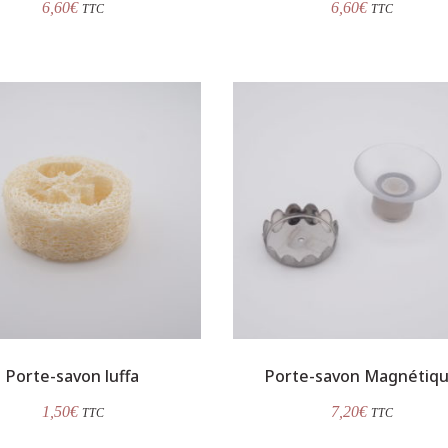
6,60
€
6,60
€
TTC
TTC
Porte-savon luffa
Porte-savon Magnétiq
1,50
€
7,20
€
TTC
TTC