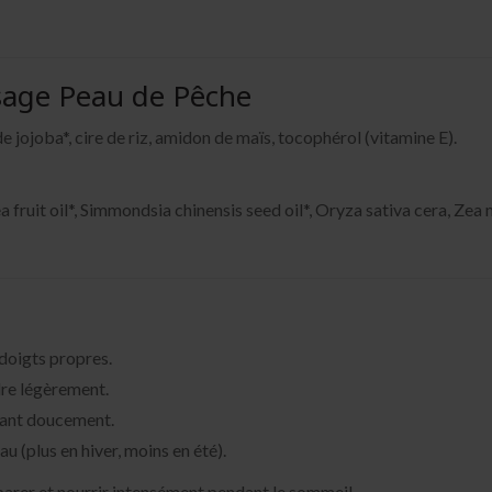
sage Peau de Pêche
 de jojoba*, cire de riz, amidon de maïs, tocophérol (vitamine E).
ruit oil*, Simmondsia chinensis seed oil*, Oryza sativa cera, Zea
 doigts propres.
dre légèrement.
sant doucement.
au (plus en hiver, moins en été).
éparer et nourrir intensément pendant le sommeil.