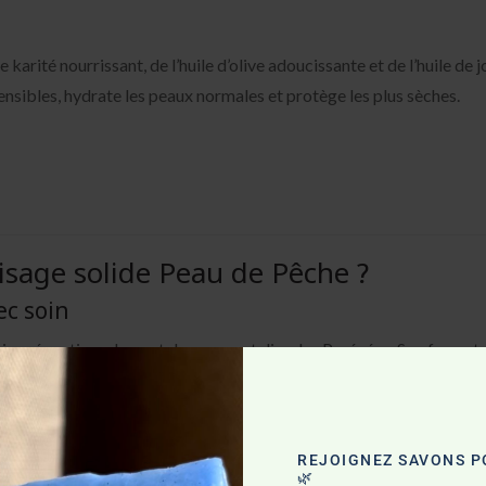
arité nourrissant, de l’huile d’olive adoucissante et de l’huile de 
ensibles, hydrate les peaux normales et protège les plus sèches.
isage solide Peau de Pêche ?
ec soin
onnée artisanalement dans mon atelier des Pyrénées. Son format co
age.
cace et naturelle
REJOIGNEZ SAVONS PO
🌿