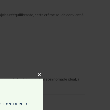
jojoba rééquilibrante, cette crème solide convient à
mpact et solide en fait un soin nomade idéal, à
Close
this
module
TIONS & CIE !