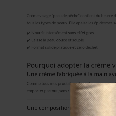
Crème visage “peau de pêche” contient du beurre de k
tous les types de peaux. Elle apaise les épidermes s
✔️ Nourrit intensément sans effet gras
✔️ Laisse la peau douce et souple
✔️ Format solide pratique et zéro déchet
Pourquoi adopter la crème v
Une crème fabriquée à la main av
Comme tous mes produits, cette crème est confecti
emporter partout, sans risque de fuite ni de gaspill
Une composition minimaliste, effi