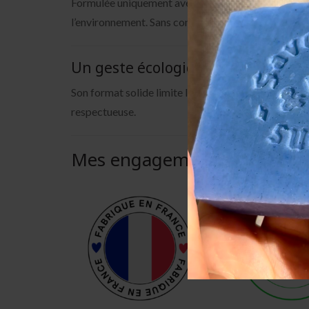
Formulée uniquement avec des beurres et huiles végé
l’environnement. Sans conservateur, sans parfum syn
Un geste écologique et zéro déche
Son format solide limite l’usage de contenants plas
respectueuse.
Mes engagements