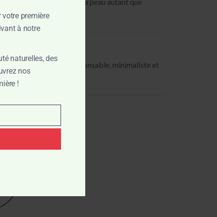
 “Peau de pêche” respecte la peau autant que
r votre première
vant à notre
té naturelles, des
 pour une beauté plus responsable, minimaliste et
ouvrez nos
ière !
r