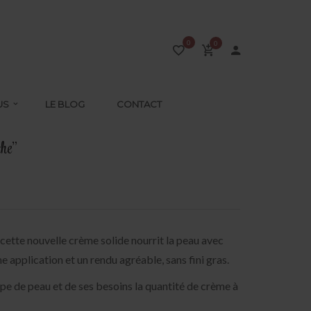
0
0
US
LE BLOG
CONTACT
che”
 cette nouvelle crème solide nourrit la peau avec
 application et un rendu agréable, sans fini gras.
pe de peau et de ses besoins la quantité de crème à