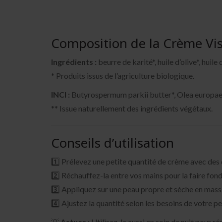
Composition de la Crème Vi
Ingrédients :
beurre de karité*, huile d’olive*, huile
* Produits issus de l’agriculture biologique.
INCI :
Butyrospermum parkii butter*, Olea europaea f
** Issue naturellement des ingrédients végétaux.
Conseils d’utilisation
1️⃣ Prélevez une petite quantité de crème avec des
2️⃣ Réchauffez-la entre vos mains pour la faire fon
3️⃣ Appliquez sur une peau propre et sèche en mas
4️⃣ Ajustez la quantité selon les besoins de votre pe
💡
Astuce :
Utilisez-la aussi en soin de nuit pour r