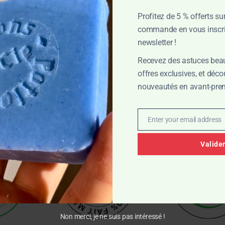
tales de haute qualité issus de l’agriculture biologique, la crème
thétique, sans allergène, elle convient aussi aux peaux sensibles.
Profitez de 5 % offerts su
commande en vous inscri
newsletter !
t
Recevez des astuces beau
tiques et permet une longue durée d’utilisation. Un produit engagé
offres exclusives, et déc
nouveautés en avant-prem
Enter your email address
Email
Valide
Non merci, je ne suis pas intéressé !