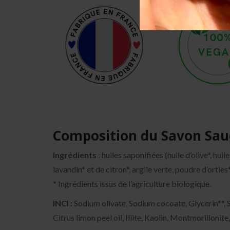
Composition du Savon Sa
Ingrédients
: huiles saponifiées (huile d’olive*, hui
lavandin* et de citron*, argile verte, poudre d’orties*
* Ingrédients issus de l’agriculture biologique.
INCI :
Sodium olivate, Sodium cocoate, Glycerin**, S
Citrus limon peel oil, Illite, Kaolin, Montmorillonit