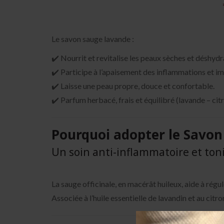
Le savon sauge lavande :
✔️ Nourrit et revitalise les peaux sèches et déshydr
✔️ Participe à l’apaisement des inflammations et i
✔️ Laisse une peau propre, douce et confortable.
✔️ Parfum herbacé, frais et équilibré (lavande – citr
Pourquoi adopter le Savon
Un soin anti-inflammatoire et toni
La sauge officinale, en macérât huileux, aide à régu
Associée à l’huile essentielle de lavandin et au citr