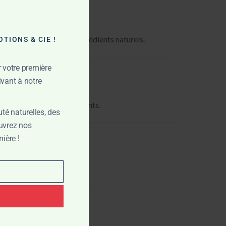
this
module
es les propriétés des ingrédients naturels.
TIONS & CIE !
r votre première
vant à notre
 minéraux et effets purifiants.
té naturelles, des
ouvrez nos
ière !
lette sans tiraillement.
r