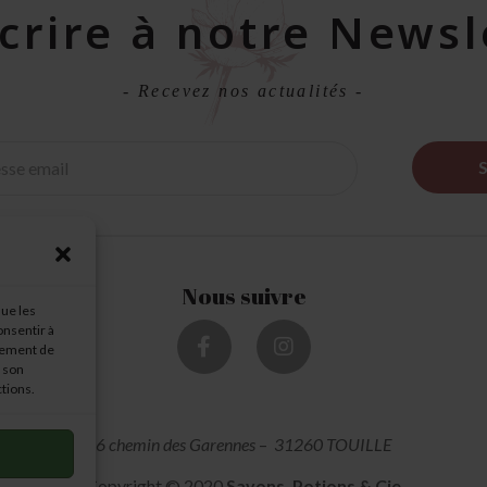
scrire à notre Newsl
- Recevez nos actualités -
Nous suivre
que les
onsentir à
tement de
r son
ctions.
6 chemin des Garennes
–
31260 TOUILLE
Copyright © 2020
Savons, Potions & Cie