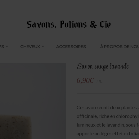
PS
CHEVEUX
ACCESSOIRES
À PROPOS DE NO
Savon sauge lavande
6,90
€
TTC
Ce savon réunit deux plantes a
officinale, riche en chlorophy
lumineux et le lavandin, sous f
apporte un léger effet exfoli