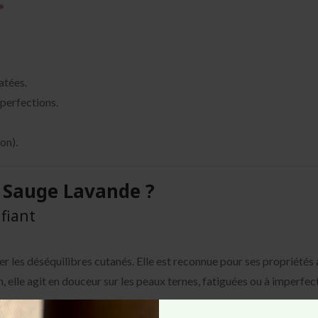
atées.
mperfections.
on).
 Sauge Lavande ?
fiant
ler les déséquilibres cutanés. Elle est reconnue pour ses propriétés 
on, elle agit en douceur sur les peaux ternes, fatiguées ou à imperfec