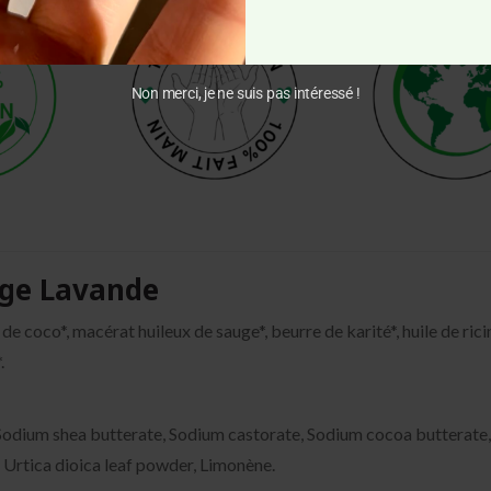
Non merci, je ne suis pas intéressé !
uge Lavande
le de coco*, macérat huileux de sauge*, beurre de karité*, huile de ric
.
odium shea butterate, Sodium castorate, Sodium cocoa butterate, Aq
e, Urtica dioica leaf powder, Limonène.