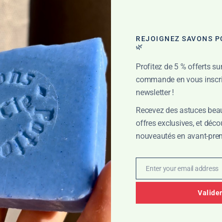
les Pyrénées
main dans mon atelier. Cette méthode traditionnelle conserve intact
REJOIGNEZ SAVONS PO
🌿
Profitez de 5 % offerts su
e
commande en vous inscri
newsletter !
olorants synthétiques. L’argile verte et la poudre d’ortie apportent
Recevez des astuces beau
offres exclusives, et déc
et douceur
nouveautés en avant-prem
tion aide à préserver le film hydrolipidique de la peau, pour une toi
Enter your email address
Email
Valide