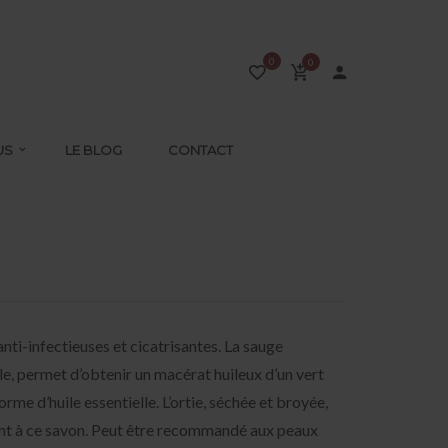
0
0
US
LE BLOG
CONTACT
nti-infectieuses et cicatrisantes. La sauge
lle, permet d’obtenir un macérat huileux d’un vert
orme d’huile essentielle. L’ortie, séchée et broyée,
ant à ce savon. Peut être recommandé aux peaux