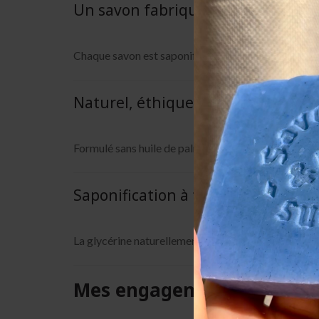
Un savon fabriqué à la main dans 
Chaque savon est saponifié à froid et découpé à la 
Naturel, éthique et biodégradabl
Formulé sans huile de palme, sans conservateurs ni c
Saponification à froid : efficacité 
La glycérine naturellement formée lors de la fabrica
Mes engagements