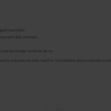
 gant humidifié.
n massant délicatement.
s pour prolonger sa durée de vie.
utre si la peau est très réactive. L’exfoliation douce convient à une 