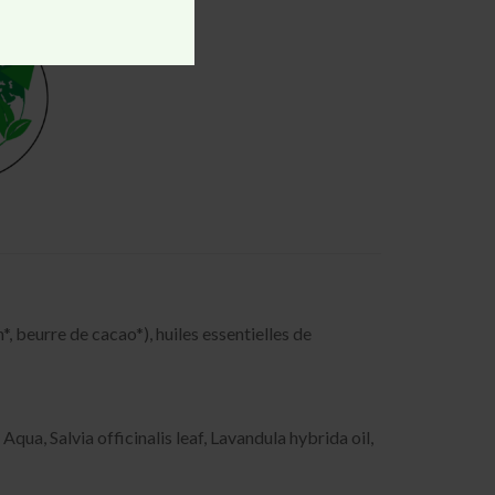
in*, beurre de cacao*), huiles essentielles de
ua, Salvia officinalis leaf, Lavandula hybrida oil,