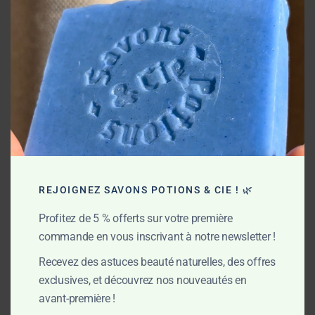
mod
préservée
Ce procédé artisanal conserve toutes les propriétés des
plantes et huiles utilisées, tout en créant naturellement de la
glycérine, pour une peau nourrie, apaisée et protégée.
Mes engagements
REJOIGNEZ SAVONS POTIONS & CIE ! 🌿
Profitez de 5 % offerts sur votre première
commande en vous inscrivant à notre newsletter !
Recevez des astuces beauté naturelles, des offres
exclusives, et découvrez nos nouveautés en
avant-première !