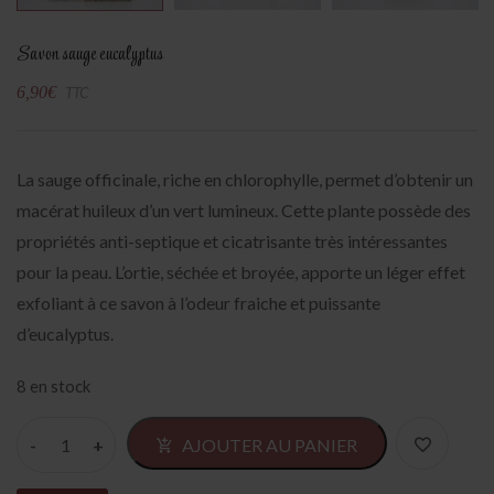
Savon sauge eucalyptus
6,90
€
TTC
La sauge officinale, riche en chlorophylle, permet d’obtenir un
macérat huileux d’un vert lumineux. Cette plante possède des
propriétés anti-septique et cicatrisante très intéressantes
pour la peau. L’ortie, séchée et broyée, apporte un léger effet
exfoliant à ce savon à l’odeur fraiche et puissante
d’eucalyptus.
8 en stock
Alter
AJOUTER AU PANIER