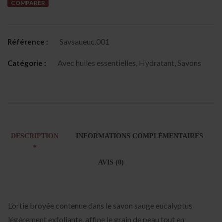
COMPARER
Savsaueuc.001
Référence :
Avec huiles essentielles
,
Hydratant
,
Savons
Catégorie :
DESCRIPTION
INFORMATIONS COMPLÉMENTAIRES
AVIS (0)
L’ortie broyée contenue dans le savon sauge eucalyptus
légèrement exfoliante, affine le grain de peau tout en