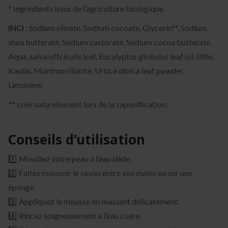
* Ingrédients issus de l’agriculture biologique.
INCI :
Sodium olivate, Sodium cocoate, Glycerin**, Sodium
shea butterate, Sodium castorate, Sodium cocoa butterate,
Aqua, salva offcinalis leaf, Eucalyptus globulus leaf oil, Illite,
Kaolin, Montmorillonite, Urtica dioica leaf powder,
Limonène.
** crée naturellement lors de la saponification.
Conseils d’utilisation
1️⃣ Mouillez votre peau à l’eau tiède.
2️⃣ Faites mousser le savon entre vos mains ou sur une
éponge.
3️⃣ Appliquez la mousse en massant délicatement.
4️⃣ Rincez soigneusement à l’eau claire.