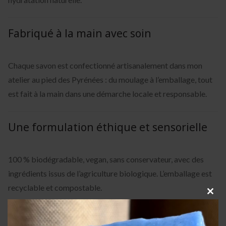
Fabriqué à la main avec soin
Chaque savon est confectionné artisanalement dans mon
atelier au pied des Pyrénées : du moulage à l’emballage, tout
est fait à la main dans une démarche locale et responsable.
Une formulation éthique et sensorielle
100 % biodégradable, vegan, sans conservateur, avec des
ingrédients issus de l’agriculture biologique. L’emballage est
recyclable et compostable.
Clos
this
Saponification à froid : richesse