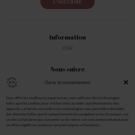
Information
CGV
Nous suivre
Gérer le consentement
Mon Compte
Pour offrir les meilleures expériences, nous utilisons des technologies
telles que les cookies pour stocker et/ou accéder aux informations des
Ma liste d'envie
appareils. Le fait de consentir à ces technologies nous permettra de traiter
des données telles que le comportement de navigation ou les ID uniques sur
Mon panier
ce site. Le fait de ne pas consentir ou de retirer son consentement peut avoir
un effet négatif sur certaines caractéristiques et fonctions.