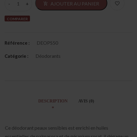
AJOUTER AU PANIER
COMPARER
DEOPS50
Référence :
Déodorants
Catégorie :
DESCRIPTION
AVIS (0)
Ce déodorant peaux sensibles est enrichi en huiles
essentielles de palmarosa et de géranium rosat, il dégage un