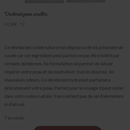
Déodorant peaux sensibles
10,50
€
TTC
Ce déodorant solide naturel est dépourvu de bicarbonate de
soude car cet ingrédient peut parfois ne pas être toléré par
certains épidermes. Sa formulation lui permet de laisser
respirer votre peau et de neutraliser, tout en douceur, les
mauvaises odeurs. Ce déodorant hydratant parfumera
délicatement votre peau. Parfait pour le voyage il peut rester
dans votre valise cabine. Il ne contient pas de sel d’aluminium
ni d’alcool.
7 en stock
Alter